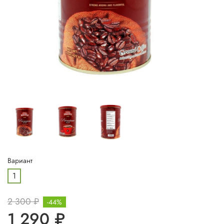
Вариант
1
2 300 ₽
-44%
1 290 ₽