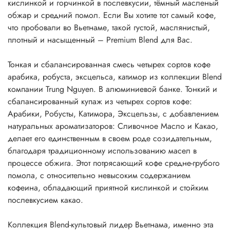
кислинкой и горчинкой в послевкусии, тёмный масленый
обжар и средний помол. Если Вы хотите тот самый кофе,
что пробовали во Вьетнаме, такой густой, маслянистый,
плотный и насыщенный – Premium Blend для Вас.
Тонкая и сбалансированная смесь четырех сортов кофе
арабика, робуста, эксцельса, катимор из коллекции Blend
компании Trung Nguyen. В алюминиевой банке. Тонкий и
сбалансированный купаж из четырех сортов кофе:
Арабики, Робусты, Катимора, Эксцельзы, с добавлением
натуральных ароматизаторов: Сливочное Масло и Какао,
делает его единственным в своем роде созидательным,
благодаря традиционному использованию масел в
процессе обжига. Этот потрясающий кофе средне-грубого
помола, с относительно невысоким содержанием
кофеина, обладающий приятной кислинкой и стойким
послевкусием какао.
Коллекция Blend-культовый лидер Вьетнама, именно эта