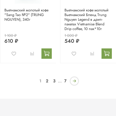
Вьетнамский молотый кофе
Вьетнамский кофе молотый
"Sang Tao №2" (TRUNG
Вьетнамский Бленд Trung
NGUYEN), 340г
Nguyen Legend в дрип-
пакетах Vietnamise Blend
Drip coffee, 10 пак*10г
1 100 ₽
1 000 ₽
610 ₽
540 ₽
1
2
3
…
7