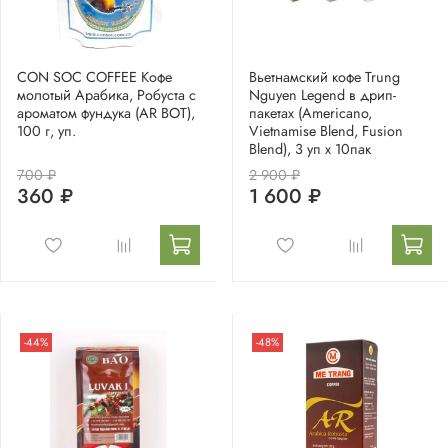
CON SOC COFFEE Кофе
Вьетнамский кофе Trung
молотый Арабика, Робуста с
Nguyen Legend в дрип-
ароматом фундука (AR BOT),
пакетах (Americano,
100 г, уп.
Vietnamise Blend, Fusion
Blend), 3 уп x 10пак
700 ₽
2 900 ₽
360 ₽
1 600 ₽
-44%
-48%