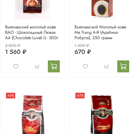
Вьетнамский молотый кофе
Вьетнамский Молотый кофе
BAO - Шоколадный Лювак
Me Trang A-R (Арабика-
Ай (Chocolate Luvak I) - 500г
Робуста), 250 грамм
2 800 ₽
1 300 ₽
1 560 ₽
670 ₽
-43%
-47%