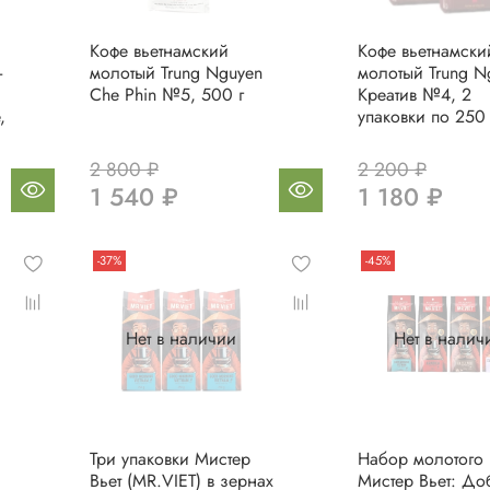
Кофе вьетнамский
Кофе вьетнамски
-
молотый Trung Nguyen
молотый Trung N
Che Phin №5, 500 г
Креатив №4, 2
,
упаковки по 250 
2 800 ₽
2 200 ₽
1 540 ₽
1 180 ₽
-37%
-45%
Нет в наличии
Нет в налич
Три упаковки Мистер
Набор молотого 
Вьет (MR.VIET) в зернах
Мистер Вьет: До