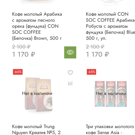
Кофе молотый Арабика
Кофе молотый CON
с ароматом лесного
SOC COFFEE Арабика
ореха (фундука) CON
Робуста с ароматом
SOC COFFEE
фундука (Белочка) Blue
(Белочка) Brown, 500 г
500 г, уп.
2 100 ₽
2 100 ₽
1 170 ₽
1 170 ₽
-44%
-45%
Нет в наличии
Нет в наличии
Кофе молотый Trung
Три упаковки молотого
Nguyen Креатив №5, 2
кофе Sense Asia -