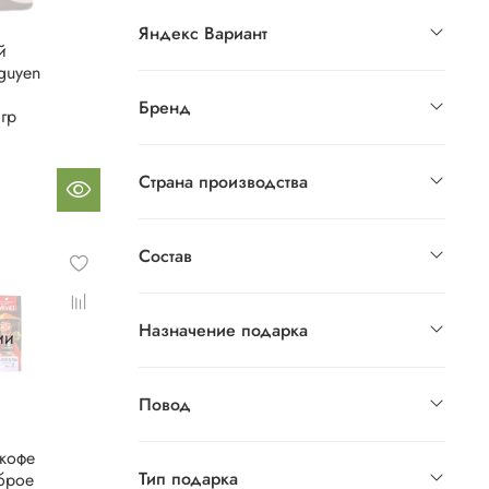
Яндекс Вариант
й
guyen
Бренд
гр
Страна производства
Состав
Назначение подарка
ии
Повод
кофе
Тип подарка
брое