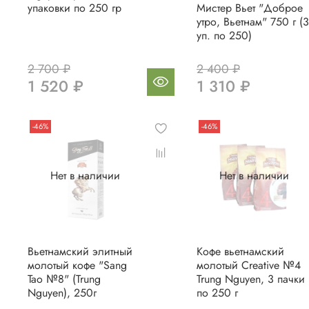
упаковки по 250 гр
Мистер Вьет "Доброе
утро, Вьетнам" 750 г (3
уп. по 250)
2 700 ₽
2 400 ₽
1 520 ₽
1 310 ₽
-46%
-46%
Нет в наличии
Нет в наличии
Вьетнамский элитный
Кофе вьетнамский
молотый кофе "Sang
молотый Creative №4
Tao №8" (Trung
Trung Nguyen, 3 пачки
Nguyen), 250г
по 250 г