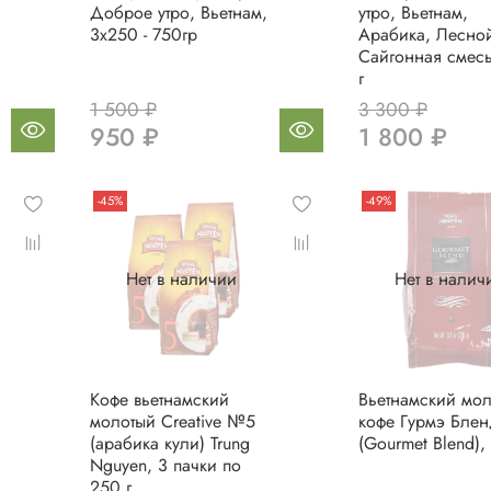
Доброе утро, Вьетнам,
утро, Вьетнам,
3х250 - 750гр
Арабика, Лесной
Сайгонная смес
г
1 500 ₽
3 300 ₽
950 ₽
1 800 ₽
-45%
-49%
Нет в наличии
Нет в налич
Кофе вьетнамский
Вьетнамский мо
молотый Creative №5
кофе Гурмэ Блен
(арабика кули) Trung
(Gourmet Blend),
Nguyen, 3 пачки по
250 г